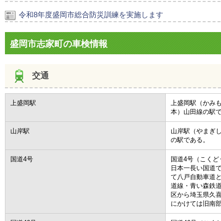
令和8年度盛岡市総合防災訓練を実施します
盛岡市志家町の車検情報
交通
上盛岡駅
上盛岡駅（かみ
本）山田線の駅
山岸駅
山岸駅（やまぎ
の駅である。
国道4号
国道4号（こくど
日本一長い国道
て八戸自動車道と
道線・青い森鉄
区から埼玉県久
にかけては旧南